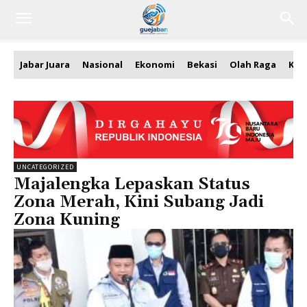
Jabar Juara
Nasional
Ekonomi
Bekasi
Olah Raga
Kea
UNCATEGORIZED
Majalengka Lepaskan Status
Zona Merah, Kini Subang Jadi
Zona Kuning