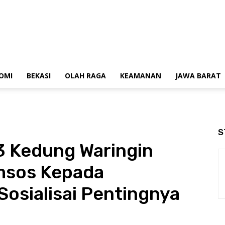
OMI
BEKASI
OLAH RAGA
KEAMANAN
JAWA BARAT
S
3 Kedung Waringin
msos Kepada
osialisai Pentingnya