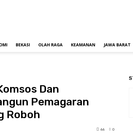
OMI
BEKASI
OLAH RAGA
KEAMANAN
JAWA BARAT
S
 Komsos Dan
ngun Pemagaran
g Roboh
66
0