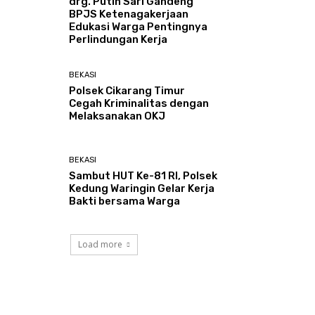
drg. Putih Sari Gandeng
BPJS Ketenagakerjaan
Edukasi Warga Pentingnya
Perlindungan Kerja
BEKASI
Polsek Cikarang Timur
Cegah Kriminalitas dengan
Melaksanakan OKJ
BEKASI
Sambut HUT Ke-81 RI, Polsek
Kedung Waringin Gelar Kerja
Bakti bersama Warga
Load more