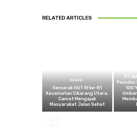
RELATED ARTICLES
PT M
BEKASI
Pemdes 
Semarak HUT RI ke-81
100 Y
Kecamatan Cikarang Utara,
Umbar
Camat Mengajak
Memba
Masyarakat Jalan Sehat