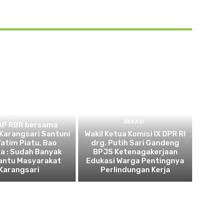
BEKASI
BEKASI
AP RBR bersama
Karangsari Santuni
Wakil Ketua Komisi IX DPR RI
atim Piatu, Bao
drg. Putih Sari Gandeng
a : Sudah Banyak
BPJS Ketenagakerjaan
ntu Masyarakat
Edukasi Warga Pentingnya
Karangsari
Perlindungan Kerja