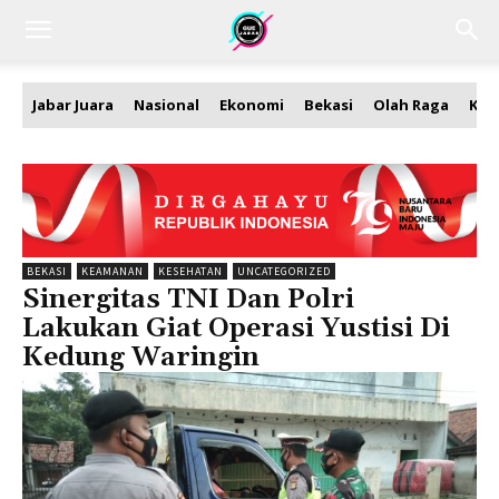
Jabar Juara
Nasional
Ekonomi
Bekasi
Olah Raga
Kea
BEKASI
KEAMANAN
KESEHATAN
UNCATEGORIZED
Sinergitas TNI Dan Polri
Lakukan Giat Operasi Yustisi Di
Kedung Waringin