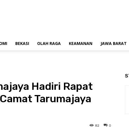
OMI
BEKASI
OLAH RAGA
KEAMANAN
JAWA BARAT
S
ajaya Hadiri Rapat
 Camat Tarumajaya
82
0