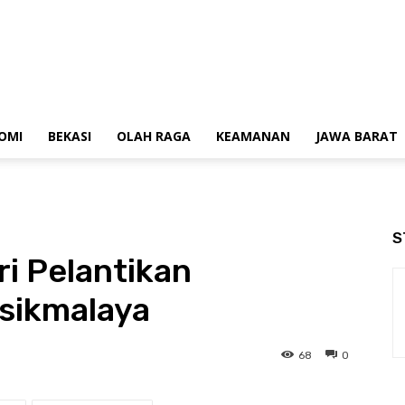
OMI
BEKASI
OLAH RAGA
KEAMANAN
JAWA BARAT
S
i Pelantikan
sikmalaya
68
0