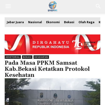
Jabar Juara
Nasional
Ekonomi
Bekasi
Olah Raga
Kea
ADVETORIAL
BEKASI
KESEHATAN
Pada Masa PPKM Samsat
Kab.Bekasi Ketatkan Protokol
Kesehatan