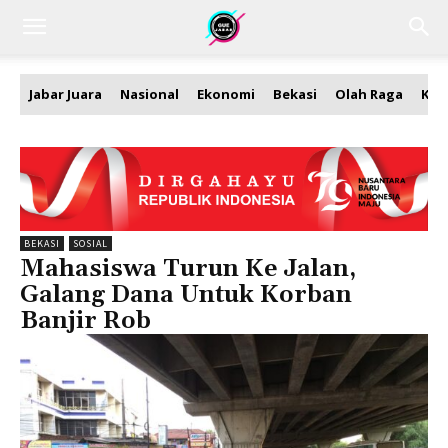
Jabar Juara
Nasional
Ekonomi
Bekasi
Olah Raga
Kea
BEKASI
SOSIAL
Mahasiswa Turun Ke Jalan,
Galang Dana Untuk Korban
Banjir Rob