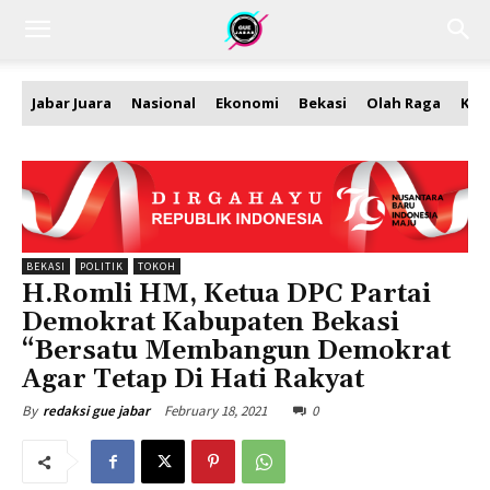
Jabar Juara
Nasional
Ekonomi
Bekasi
Olah Raga
Kea
BEKASI
POLITIK
TOKOH
H.Romli HM, Ketua DPC Partai
Demokrat Kabupaten Bekasi
“Bersatu Membangun Demokrat
Agar Tetap Di Hati Rakyat
February 18, 2021
0
By
redaksi gue jabar