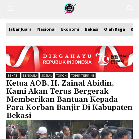
Jabar Juara
Nasional
Ekonomi
Bekasi
Olah Raga
Kea
BEKASI
BENCANA
SOSIAL
TOKOH
TOPIK TERKINI
Ketua AOB, H. Zainal Abidin,
Kami Akan Terus Bergerak
Memberikan Bantuan Kepada
Para Korban Banjir Di Kabupaten
Bekasi