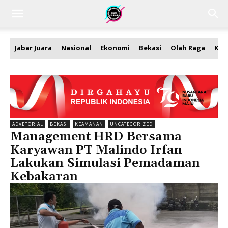
Jabar Juara
Nasional
Ekonomi
Bekasi
Olah Raga
Kea
ADVETORIAL
BEKASI
KEAMANAN
UNCATEGORIZED
Management HRD Bersama
Karyawan PT Malindo Irfan
Lakukan Simulasi Pemadaman
Kebakaran