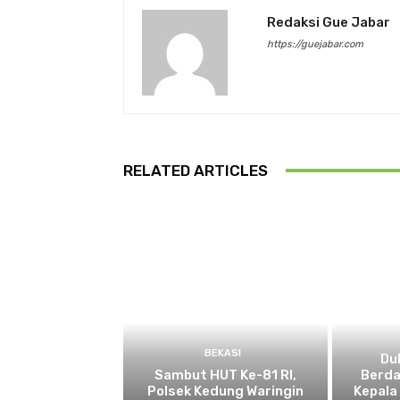
Redaksi Gue Jabar
https://guejabar.com
RELATED ARTICLES
BEKASI
Du
Sambut HUT Ke-81 RI,
Berda
Polsek Kedung Waringin
Kepala