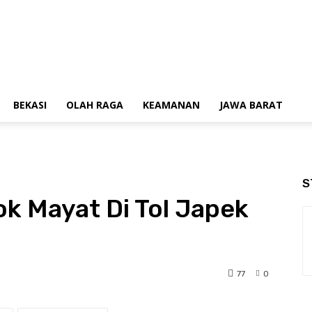
BEKASI
OLAH RAGA
KEAMANAN
JAWA BARAT
S
k Mayat Di Tol Japek
77
0