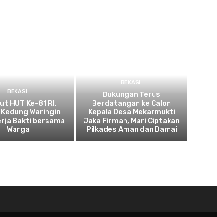
BEKASI
BEKASI
Dukungan Terus
t HUT Ke-81 RI,
Berdatangan ke Calon
 Kedung Waringin
Kepala Desa Mekarmukti
erja Bakti bersama
Jaka Firman, Mari Ciptakan
Warga
Pilkades Aman dan Damai