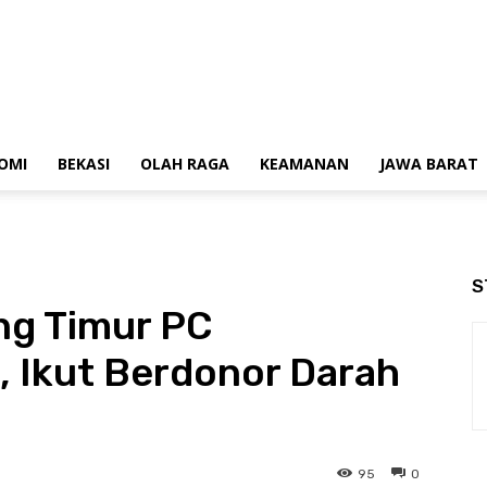
OMI
BEKASI
OLAH RAGA
KEAMANAN
JAWA BARAT
S
ng Timur PC
, Ikut Berdonor Darah
95
0