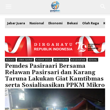
Jabar Juara
Nasional
Ekonomi
Bekasi
Olah Raga
Kea
BEKASI
JAWA BARAT
KABAR DESA
KEAMANAN
KESEHATAN
SOSIAL
Pemdes Pasiraari Bersama
Relawan Pasirsari dan Karang
Taruna Lakukan Giat Kamtibmas
serta Sosialisasikan PPKM Mikro