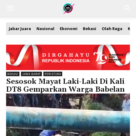
Jabar Juara
Nasional
Ekonomi
Bekasi
Olah Raga
Kea
BEKASI
JAWA BARAT
PERISTIWA
Sesosok Mayat Laki-Laki Di Kali
DT8 Gemparkan Warga Babelan