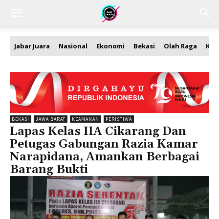
Jabar Juara
Nasional
Ekonomi
Bekasi
Olah Raga
Kea
BEKASI
JAWA BARAT
KEAMANAN
PERISTIWA
Lapas Kelas IIA Cikarang Dan
Petugas Gabungan Razia Kamar
Narapidana, Amankan Berbagai
Barang Bukti