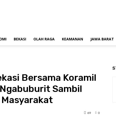
OMI
BEKASI
OLAH RAGA
KEAMANAN
JAWA BARAT
S
ekasi Bersama Koramil
Ngabuburit Sambil
a Masyarakat
69
0