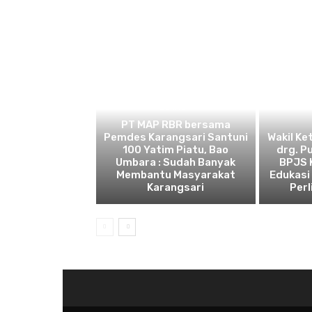
BEKASI
PT MAP RBR bersama
Pemdes Karangsari Santuni
Wakil Ke
100 Yatim Piatu, Bao
drg. P
Umbara : Sudah Banyak
BPJS 
Membantu Masyarakat
Edukasi
Karangsari
Perl