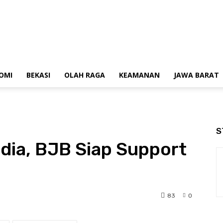
OMI
BEKASI
OLAH RAGA
KEAMANAN
JAWA BARAT
S
dia, BJB Siap Support
83
0