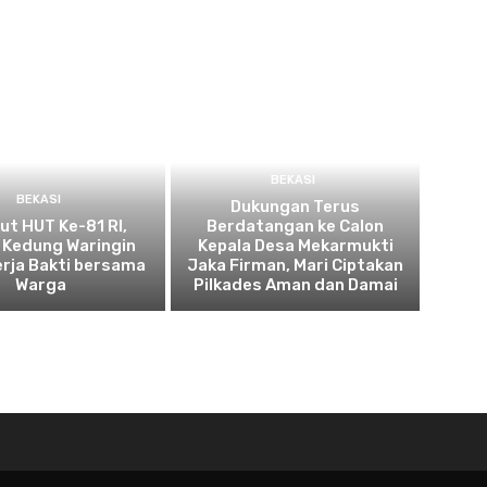
BEKASI
BEKASI
Dukungan Terus
t HUT Ke-81 RI,
Berdatangan ke Calon
 Kedung Waringin
Kepala Desa Mekarmukti
erja Bakti bersama
Jaka Firman, Mari Ciptakan
Warga
Pilkades Aman dan Damai