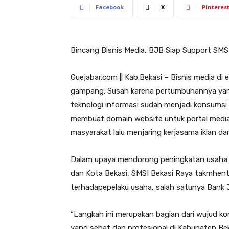
Facebook
X
Pinteres
Bincang Bisnis Media, BJB Siap Support SMS
Guejabar.com || Kab.Bekasi – Bisnis media di 
gampang. Susah karena pertumbuhannya yan
teknologi informasi sudah menjadi konsums
membuat domain website untuk portal media 
masyarakat lalu menjaring kerjasama iklan da
Dalam upaya mendorong peningkatan usaha p
dan Kota Bekasi, SMSI Bekasi Raya takmhent
terhadapepelaku usaha, salah satunya Bank 
“Langkah ini merupakan bagian dari wujud k
yang sehat dan profesional di Kabupaten Be