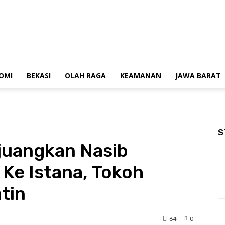
OMI
BEKASI
OLAH RAGA
KEAMANAN
JAWA BARAT
S
juangkan Nasib
 Ke Istana, Tokoh
tin
64
0