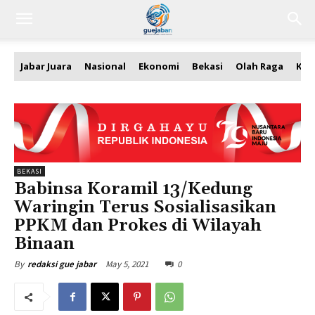
Jabar Juara
Nasional
Ekonomi
Bekasi
Olah Raga
Kea
BEKASI
Babinsa Koramil 13/Kedung
Waringin Terus Sosialisasikan
PPKM dan Prokes di Wilayah
Binaan
May 5, 2021
0
By
redaksi gue jabar