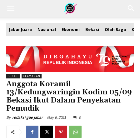
Jabar Juara
Nasional
Ekonomi
Bekasi
Olah Raga
Kea
BEKASI
KEAMANAN
Anggota Koramil
13/Kedungwaringin Kodim 05/09
Bekasi Ikut Dalam Penyekatan
Pemudik
May 6, 2021
0
By
redaksi gue jabar