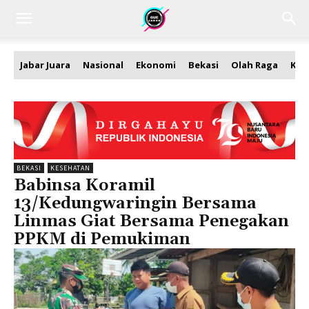
Jabar Juara
Nasional
Ekonomi
Bekasi
Olah Raga
Kea
BEKASI
KESEHATAN
Babinsa Koramil
13/Kedungwaringin Bersama
Linmas Giat Bersama Penegakan
PPKM di Pemukiman