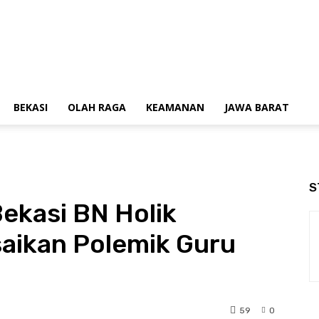
BEKASI
OLAH RAGA
KEAMANAN
JAWA BARAT
S
ekasi BN Holik
saikan Polemik Guru
59
0