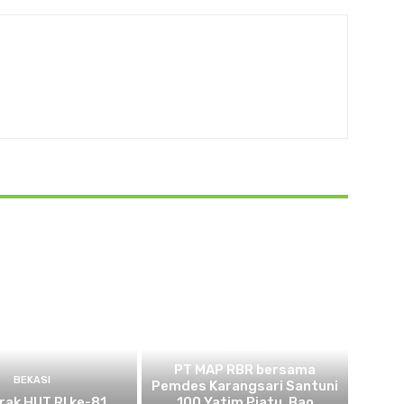
BEKASI
PT MAP RBR bersama
BEKASI
Pemdes Karangsari Santuni
ak HUT RI ke-81
100 Yatim Piatu, Bao