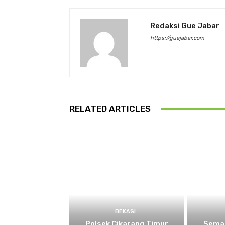
Redaksi Gue Jabar
https://guejabar.com
RELATED ARTICLES
BEKASI
Polsek Cikarang Timur
Semar