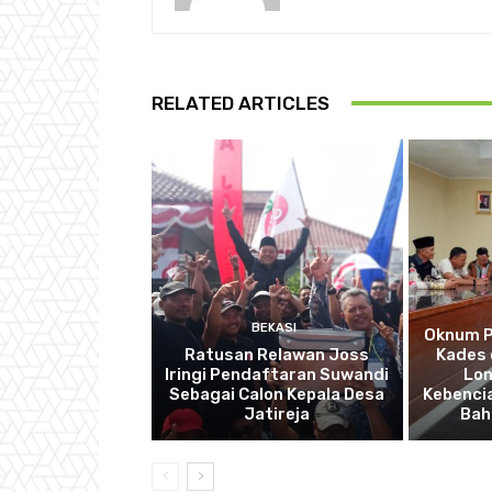
RELATED ARTICLES
BEKASI
Oknum P
Ratusan Relawan Joss
Kades 
Iringi Pendaftaran Suwandi
Lon
Sebagai Calon Kepala Desa
Kebencia
Jatireja
Bah