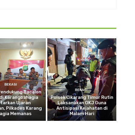
BEKASI
BEKASI
endukung Bacalon
di Karangbahagia
Polsek Cikarang Timur Rutin
tarkan Ujaran
Laksanakan OKJ Guna
n, Pilkades Karang
Antisipasi Kejahatan di
agia Memanas
Malam Hari