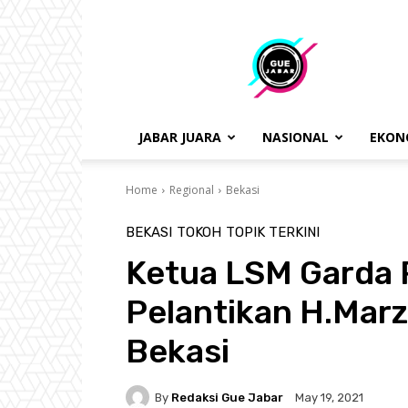
gue
jabar
JABAR JUARA
NASIONAL
EKON
Home
Regional
Bekasi
BEKASI
TOKOH
TOPIK TERKINI
Ketua LSM Garda 
Pelantikan H.Mar
Bekasi
By
Redaksi Gue Jabar
May 19, 2021