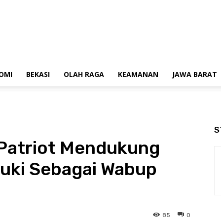
OMI
BEKASI
OLAH RAGA
KEAMANAN
JAWA BARAT
S
Patriot Mendukung
zuki Sebagai Wabup
85
0