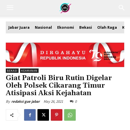
Jabar Juara
Nasional
Ekonomi
Bekasi
Olah Raga
Kea
BEKASI
KEAMANAN
Giat Patroli Biru Rutin Digelar
Oleh Polsek Cikarang Timur
Atisipasi Aksi Kejahatan
May 26, 2021
0
By
redaksi gue jabar