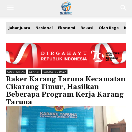
Jabar Juara
Nasional
Ekonomi
Bekasi
Olah Raga
Kea
ADVETORIAL
BEKASI
SOSIAL BUDAYA
Raker Karang Taruna Kecamatan
Cikarang Timur, Hasilkan
Beberapa Program Kerja Karang
Taruna