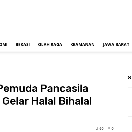
OMI
BEKASI
OLAH RAGA
KEAMANAN
JAWA BARAT
S
Pemuda Pancasila
Gelar Halal Bihalal
m
60
0