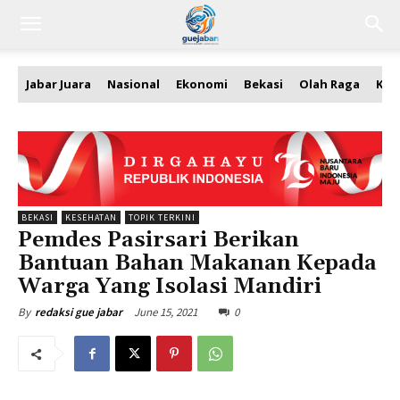
Jabar Juara
Nasional
Ekonomi
Bekasi
Olah Raga
Kea
BEKASI
KESEHATAN
TOPIK TERKINI
Pemdes Pasirsari Berikan
Bantuan Bahan Makanan Kepada
Warga Yang Isolasi Mandiri
June 15, 2021
0
By
redaksi gue jabar