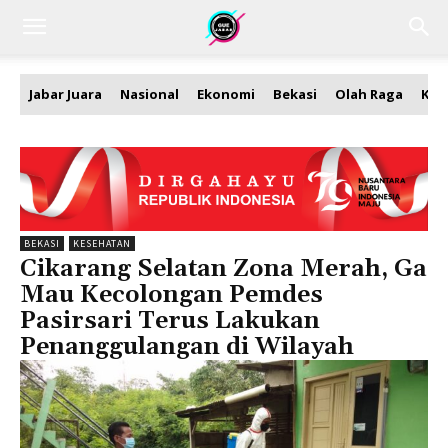
Jabar Juara
Nasional
Ekonomi
Bekasi
Olah Raga
Kea
BEKASI
KESEHATAN
Cikarang Selatan Zona Merah, Ga
Mau Kecolongan Pemdes
Pasirsari Terus Lakukan
Penanggulangan di Wilayah