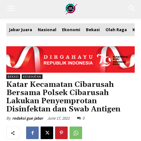
Jabar Juara
Nasional
Ekonomi
Bekasi
Olah Raga
Kea
BEKASI
KESEHATAN
Katar Kecamatan Cibarusah
Bersama Polsek Cibarusah
Lakukan Penyemprotan
Disinfektan dan Swab Antigen
June 17, 2021
0
By
redaksi gue jabar