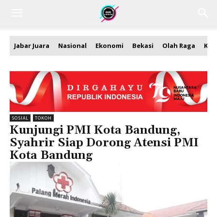
Jabar Juara
Nasional
Ekonomi
Bekasi
Olah Raga
Kea
SOSIAL
TOKOH
Kunjungi PMI Kota Bandung,
Syahrir Siap Dorong Atensi PMI
Kota Bandung