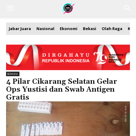
Jabar Juara
Nasional
Ekonomi
Bekasi
Olah Raga
Kea
BEKASI
4 Pilar Cikarang Selatan Gelar
Ops Yustisi dan Swab Antigen
Gratis