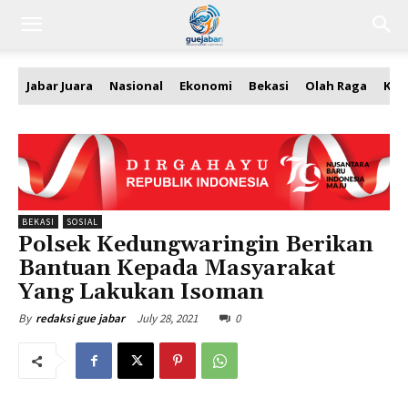
Jabar Juara
Nasional
Ekonomi
Bekasi
Olah Raga
Kea
BEKASI
SOSIAL
Polsek Kedungwaringin Berikan
Bantuan Kepada Masyarakat
Yang Lakukan Isoman
July 28, 2021
0
By
redaksi gue jabar