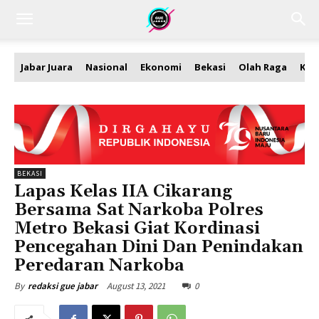
Jabar Juara
Nasional
Ekonomi
Bekasi
Olah Raga
Kea
BEKASI
Lapas Kelas IIA Cikarang
Bersama Sat Narkoba Polres
Metro Bekasi Giat Kordinasi
Pencegahan Dini Dan Penindakan
Peredaran Narkoba
August 13, 2021
0
By
redaksi gue jabar