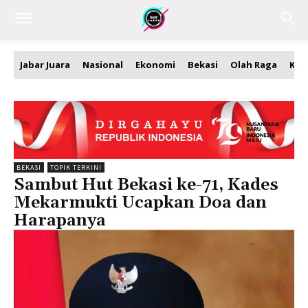
Jabar Juara
Nasional
Ekonomi
Bekasi
Olah Raga
Kea
BEKASI
TOPIK TERKINI
Sambut Hut Bekasi ke-71, Kades
Mekarmukti Ucapkan Doa dan
Harapanya