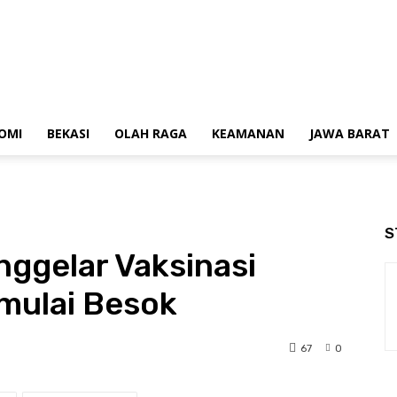
OMI
BEKASI
OLAH RAGA
KEAMANAN
JAWA BARAT
S
ggelar Vaksinasi
imulai Besok
67
0