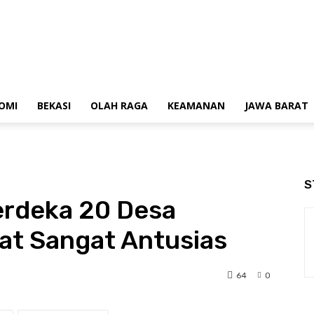
OMI
BEKASI
OLAH RAGA
KEAMANAN
JAWA BARAT
S
erdeka 20 Desa
at Sangat Antusias
64
0