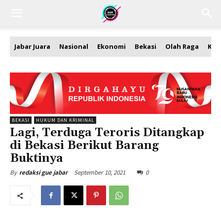
Jabar Juara
Nasional
Ekonomi
Bekasi
Olah Raga
Kea
BEKASI
HUKUM DAN KRIMINAL
Lagi, Terduga Teroris Ditangkap
di Bekasi Berikut Barang
Buktinya
September 10, 2021
0
By
redaksi gue jabar