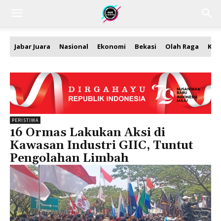
Jabar Juara
Nasional
Ekonomi
Bekasi
Olah Raga
Kea
PERISTIWA
16 Ormas Lakukan Aksi di
Kawasan Industri GIIC, Tuntut
Pengolahan Limbah