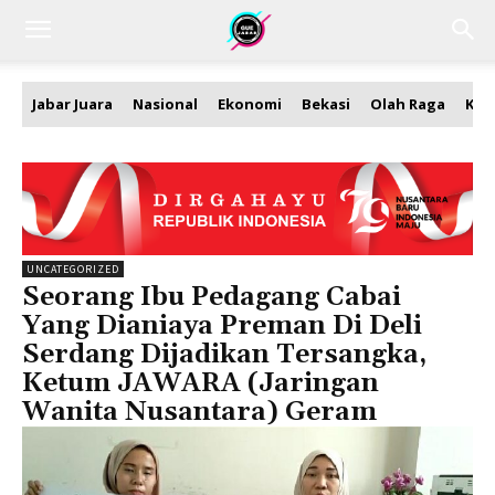
Jabar Juara
Nasional
Ekonomi
Bekasi
Olah Raga
Kea
UNCATEGORIZED
Seorang Ibu Pedagang Cabai
Yang Dianiaya Preman Di Deli
Serdang Dijadikan Tersangka,
Ketum JAWARA (Jaringan
Wanita Nusantara) Geram