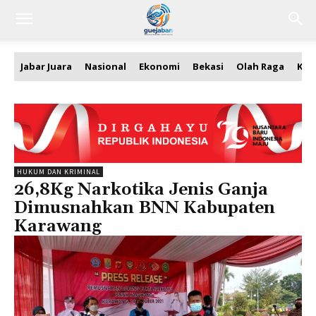
Jabar Juara
Nasional
Ekonomi
Bekasi
Olah Raga
Kea
HUKUM DAN KRIMINAL
26,8Kg Narkotika Jenis Ganja
Dimusnahkan BNN Kabupaten
Karawang