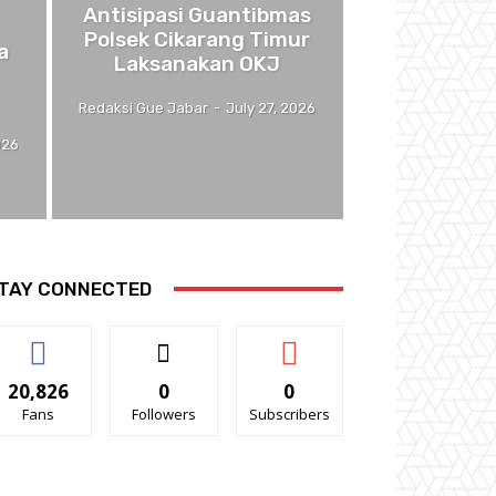
Antisipasi Guantibmas
Polsek Cikarang Timur
a
Laksanakan OKJ
Redaksi Gue Jabar
-
July 27, 2026
026
TAY CONNECTED
20,826
0
0
Fans
Followers
Subscribers