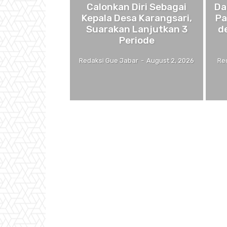
Calonkan Diri Sebagai
Da
Kepala Desa Karangsari,
Pa
Suarakan Lanjutkan 3
d
Periode
Redaksi Gue Jabar
-
August 2, 2026
Re