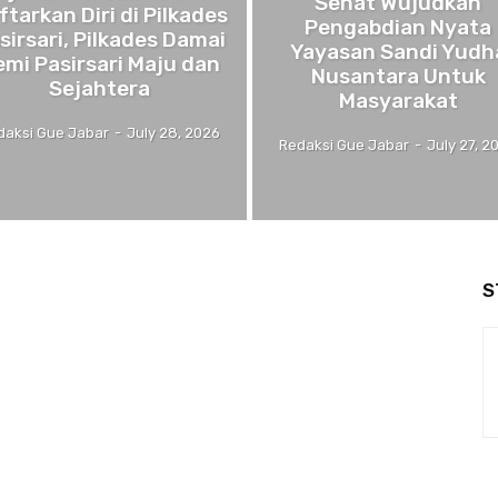
Sehat Wujudkan
ftarkan Diri di Pilkades
Pengabdian Nyata
sirsari, Pilkades Damai
Yayasan Sandi Yudh
emi Pasirsari Maju dan
Nusantara Untuk
Sejahtera
Masyarakat
daksi Gue Jabar
-
July 28, 2026
Redaksi Gue Jabar
-
July 27, 2
S