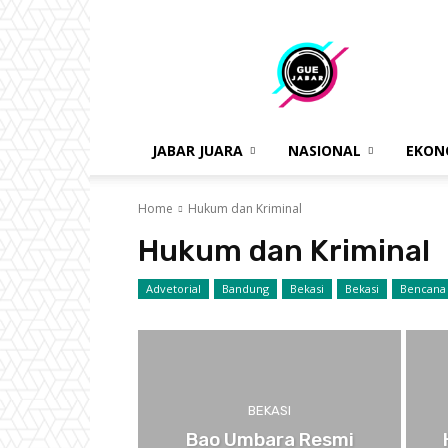
gue
jabar
JABAR JUARA
NASIONAL
EKON
Home
Hukum dan Kriminal
Hukum dan Kriminal
Advetorial
Bandung
Bekasi
Bekasi
Bencana
BEKASI
Bao Umbara Resmi