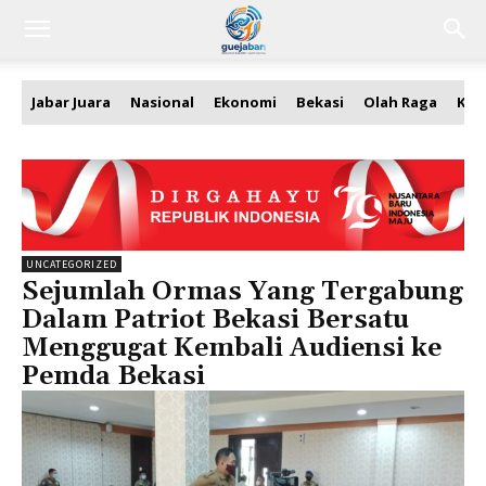
Jabar Juara
Nasional
Ekonomi
Bekasi
Olah Raga
Kea
UNCATEGORIZED
Sejumlah Ormas Yang Tergabung
Dalam Patriot Bekasi Bersatu
Menggugat Kembali Audiensi ke
Pemda Bekasi