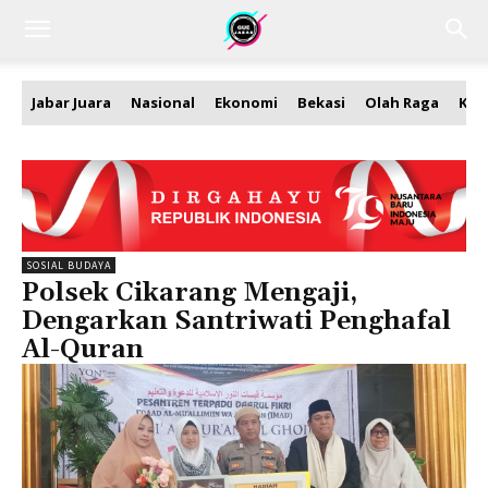
Jabar Juara
Nasional
Ekonomi
Bekasi
Olah Raga
Kea
SOSIAL BUDAYA
Polsek Cikarang Mengaji,
Dengarkan Santriwati Penghafal
Al-Quran