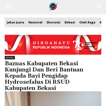
Jabar Juara
Nasional
Ekonomi
Bekasi
Olah Raga
Kea
SOSIAL
Baznas Kabupaten Bekasi
Kunjungi Dan Beri Bantuan
Kepada Bayi Pengidap
Hydrosefalus Di RSUD
Kabupaten Bekasi