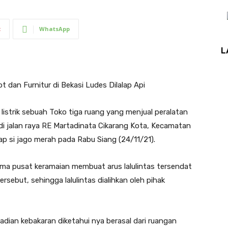
t
WhatsApp
L
t dan Furnitur di Bekasi Ludes Dilalap Api
listrik sebuah Toko tiga ruang yang menjual peralatan
di jalan raya RE Martadinata Cikarang Kota, Kecamatan
lap si jago merah pada Rabu Siang (24/11/21).
tama pusat keramaian membuat arus lalulintas tersendat
ersebut, sehingga lalulintas dialihkan oleh pihak
jadian kebakaran diketahui nya berasal dari ruangan