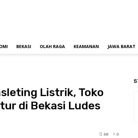
OMI
BEKASI
OLAH RAGA
KEAMANAN
JAWA BARAT
S
leting Listrik, Toko
tur di Bekasi Ludes
58
0