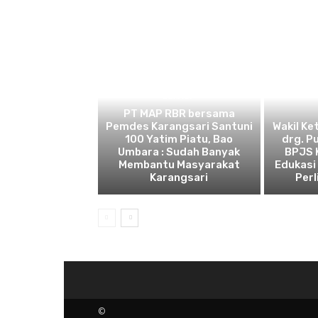
BEKASI
PT MAP RBR bersama
Pemdes Karangsari Santuni
Wakil Ke
100 Yatim Piatu, Bao
drg. P
Umbara : Sudah Banyak
BPJS 
Membantu Masyarakat
Edukasi
Karangsari
Perl
©