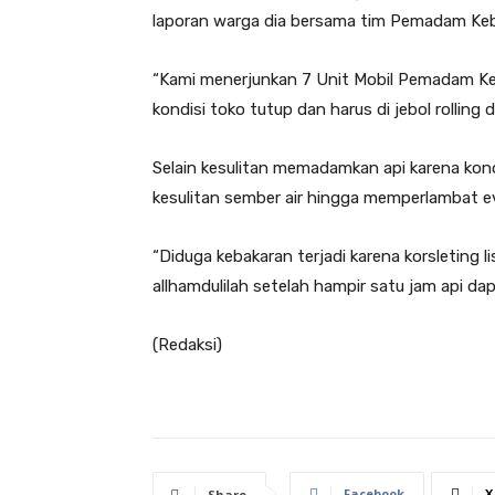
laporan warga dia bersama tim Pemadam Keb
“Kami menerjunkan 7 Unit Mobil Pemadam Ke
kondisi toko tutup dan harus di jebol rolling
Selain kesulitan memadamkan api karena kon
kesulitan sember air hingga memperlambat 
“Diduga kebakaran terjadi karena korsleting l
allhamdulilah setelah hampir satu jam api da
(Redaksi)
Facebook
X
Share