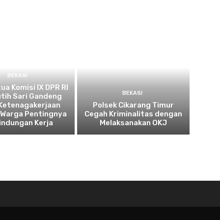
BEKASI
tua Komisi IX DPR RI
BEKASI
utih Sari Gandeng
Ketenagakerjaan
Polsek Cikarang Timur
 Warga Pentingnya
Cegah Kriminalitas dengan
indungan Kerja
Melaksanakan OKJ