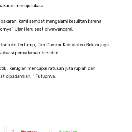
akaran menuju lokasi.
bakaran, kami sempat mengalami kesulitan karena
 dornya” Ujar Heru saat diwawancarai.
disi toko tertutup, Tim Damkar Kabupaten Bekasi juga
evakuasi pemadaman tersebut.
istik , kerugian mencapai ratusan juta rupiah dan
pat dipadamkan. ” Tutupnya.
Pinterest
WhatsApp