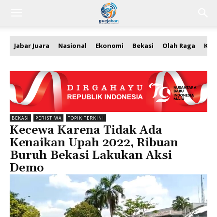
Jabar Juara
Nasional
Ekonomi
Bekasi
Olah Raga
Kea
BEKASI
PERISTIWA
TOPIK TERKINI
Kecewa Karena Tidak Ada
Kenaikan Upah 2022, Ribuan
Buruh Bekasi Lakukan Aksi
Demo