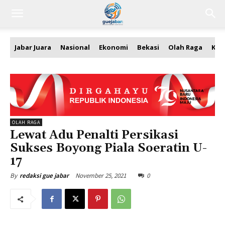
Jabar Juara
Nasional
Ekonomi
Bekasi
Olah Raga
Kea
OLAH RAGA
Lewat Adu Penalti Persikasi
Sukses Boyong Piala Soeratin U-
17
November 25, 2021
0
By
redaksi gue jabar