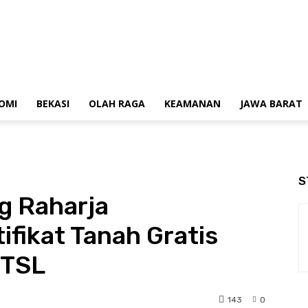
OMI
BEKASI
OLAH RAGA
KEAMANAN
JAWA BARAT
S
g Raharja
fikat Tanah Gratis
PTSL
143
0