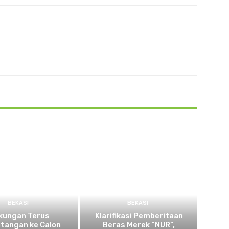
BEKASI
BEKASI
kungan Terus
Klarifikasi Pemberitaan
tangan ke Calon
Beras Merek “NUR”,